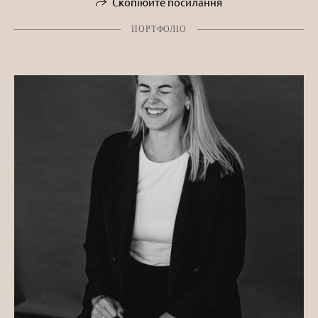
Скопіюйте посилання
ПОРТФОЛІО