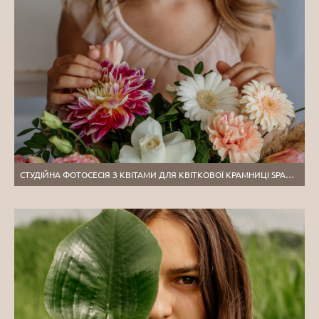
СТУДІЙНА ФОТОСЕСІЯ З КВІТАМИ ДЛЯ КВІТКОВОЇ КРАМНИЦІ SPARKLE. ТЕРНОПІЛЬ