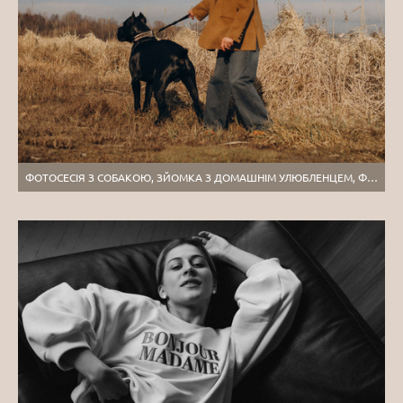
ФОТОСЕСІЯ З СОБАКОЮ, ЗЙОМКА З ДОМАШНІМ УЛЮБЛЕНЦЕМ, ФОТОСЕСІЯ НА ПРИРОДІ ТЕРНОПІЛЬ, ЗЙОМКА ДІВЧАТ