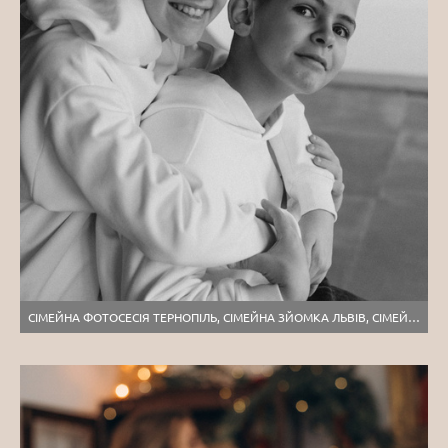
СІМЕЙНА ФОТОСЕСІЯ ТЕРНОПІЛЬ, СІМЕЙНА ЗЙОМКА ЛЬВІВ, СІМЕЙНИЙ ФОТОГРАФ ТЕРНОПІЛЬ