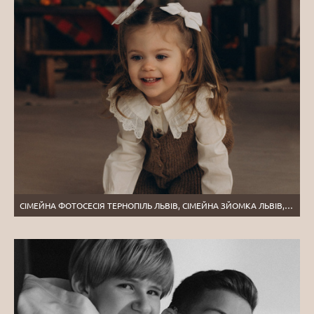
СІМЕЙНА ФОТОСЕСІЯ ТЕРНОПІЛЬ ЛЬВІВ, СІМЕЙНА ЗЙОМКА ЛЬВІВ, ЗЙОМКА МАМИ І ДИТИНИ