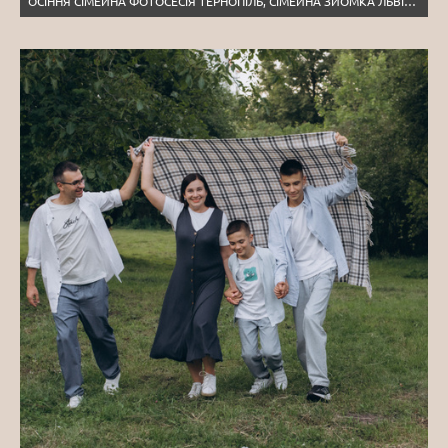
ОСІННЯ СІМЕЙНА ФОТОСЕСІЯ ТЕРНОПІЛЬ, СІМЕЙНА ЗЙОМКА ЛЬВІВ, ЛАВСТОРІ ТЕРНОПІЛЬ, СІМЕЙНИЙ ФОТОГРАФ ЛЬВІВ