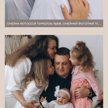
СІМЕЙНА ФОТОСЕСІЯ ТЕРНОПІЛЬ ЛЬВІВ, СІМЕЙНИЙ ФОТОГРАФ ТЕРНОПІЛЬ, ЗЙОМКА ЛАВСТОРІ