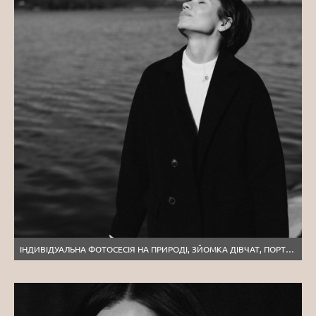
ІНДИВІДУАЛЬНА ФОТОСЕСІЯ НА ПРИРОДІ, ЗЙОМКА ДІВЧАТ, ПОРТРЕТНИЙ ФОТОГРАФ ТЕРНОПІЛЬ, КОНТЕНТ-ЗЙОМКА ЛЬВІВ