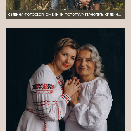
СІМЕЙНА ФОТОСЕСІЯ, СІМЕЙНИЙ ФОТОГРАФ ТЕРНОПІЛЬ, СІМЕЙНА ЗЙОМКА НА ПРИРОДІ