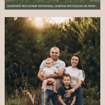
СІМЕЙНИЙ ФОТОГРАФ ТЕРНОПІЛЬ, СІМЕЙНА ФОТОСЕСІЯ НА ПРИРОДІ, СІМЕЙНА ФОТОСЕСІЯ ТЕРНОПІЛЬ, ЗЙОМКА СІМЇ