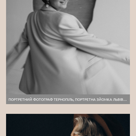
ПОРТРЕТНИЙ ФОТОГРАФ ТЕРНОПІЛЬ, ПОРТРЕТНА ЗЙОМКА ЛЬВІВ, ІНДИВІДУАЛЬНА ФОТОСЕСІЯ У СТУДІЇ