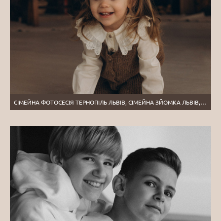
СІМЕЙНА ФОТОСЕСІЯ ТЕРНОПІЛЬ ЛЬВІВ, СІМЕЙНА ЗЙОМКА ЛЬВІВ, ЗЙОМКА МАМИ І ДИТИНИ