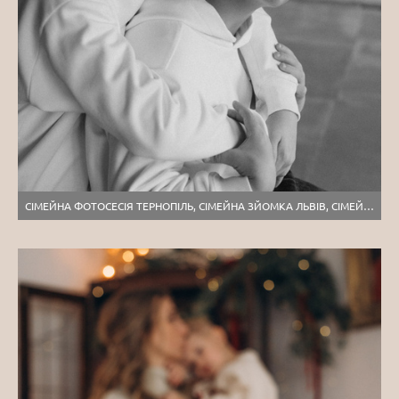
СІМЕЙНА ФОТОСЕСІЯ ТЕРНОПІЛЬ, СІМЕЙНА ЗЙОМКА ЛЬВІВ, СІМЕЙНИЙ ФОТОГРАФ ТЕРНОПІЛЬ