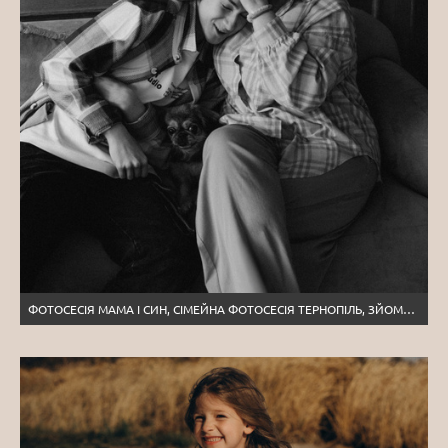
ФОТОСЕСІЯ МАМА І СИН, СІМЕЙНА ФОТОСЕСІЯ ТЕРНОПІЛЬ, ЗЙОМКА МАМИ З СИНОМ, СІМЕЙНИЙ ФОТОГРАФ ТЕРНОПІЛЬ, ЗЙОМКА З ДОМАШНІМ УЛЮБЛЕНЦЕМ