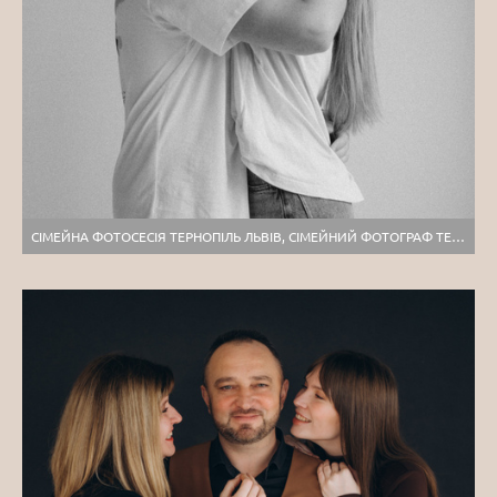
СІМЕЙНА ФОТОСЕСІЯ ТЕРНОПІЛЬ ЛЬВІВ, СІМЕЙНИЙ ФОТОГРАФ ТЕРНОПІЛЬ, ФОТОСЕСІЯ СІМЇ, ЗЙОМКА ДІТЕЙ