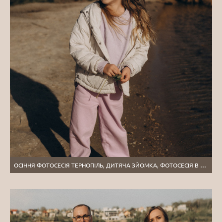
ОСІННЯ ФОТОСЕСІЯ ТЕРНОПІЛЬ, ДИТЯЧА ЗЙОМКА, ФОТОСЕСІЯ В ПАРКУ ТЕРНОПІЛЬ, СІМЕЙНИЙ ФОТОГРАФ ТЕРНОПІЛЬ