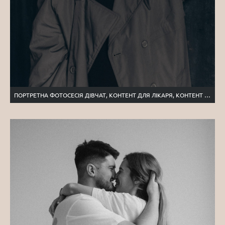
ПОРТРЕТНА ФОТОСЕСІЯ ДІВЧАТ, КОНТЕНТ ДЛЯ ЛІКАРЯ, КОНТЕНТ ФОТОСЕСІЯ ТЕРНОПІЛЬ, ІНДИВІДУАЛЬНА ФОТОСЕСІЯ ЛЬВІВ, ПОРТРЕТНИЙ ФОТОГРАФ ТЕРНОПІЛЬ