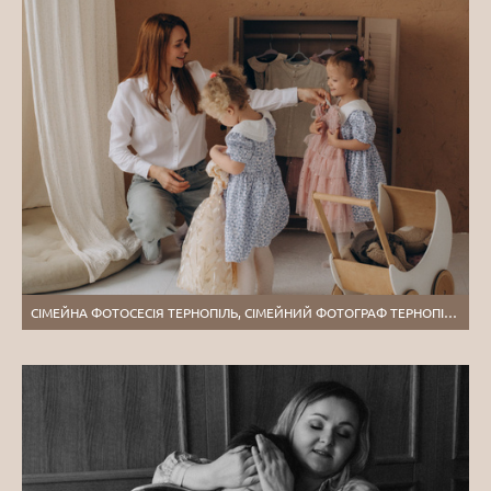
СІМЕЙНА ФОТОСЕСІЯ ТЕРНОПІЛЬ, СІМЕЙНИЙ ФОТОГРАФ ТЕРНОПІЛЬ, ФОТОСЕСІЯ У СТУДІЇ ТЕРНОПІЛЬ, ДИТЯЧИЙ ФОТОГРАФ, ПОРТРЕТНИЙ ФОТОГРАФ ТЕРНОПІЛЬ