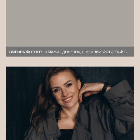
СІМЕЙНА ФОТОСЕСІЯ МАМИ І ДОНЕЧОК, СІМЕЙНИЙ ФОТОГРАФ ТЕРНОПІЛЬ, ПОРТРЕТНИЙ ФОТОГРАФ ТЕРНОПІЛЬ, ПОРТРЕТНА ФОТОСЕСІЯ ЛЬВІВ