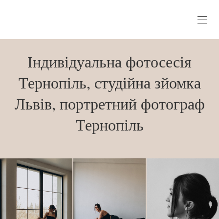
Індивідуальна фотосесія
Тернопіль, студійна зйомка
Львів, портретний фотограф
Тернопіль