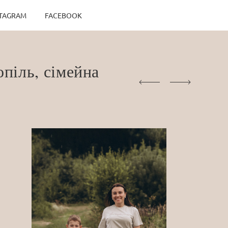
STAGRAM
FACEBOOK
піль, сімейна