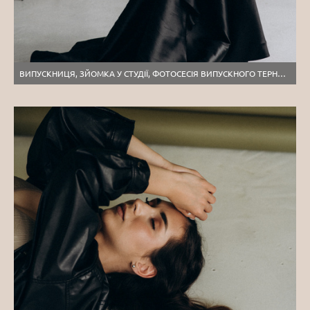
ВИПУСКНИЦЯ, ЗЙОМКА У СТУДІЇ, ФОТОСЕСІЯ ВИПУСКНОГО ТЕРНОПІЛЬ ЛЬВІВ