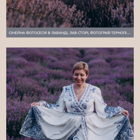
СІМЕЙНА ФОТОСЕСІЯ В ЛАВАНДІ, ЛАВ СТОРІ, ФОТОГРАФ ТЕРНОПІЛЬ, ФОТОСЕСІЯ В СОНЯХАХ