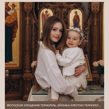
ФОТОСЕСІЯ ХРЕЩЕННЯ ТЕРНОПІЛЬ, ЗЙОМКА ХРЕСТИН ТЕРНОПІЛЬ, ФОТОГРАФ НА ХРЕСТИНИ ТЕРНОПІЛЬ, ХРЕЩЕННЯ ЛЬВІВ