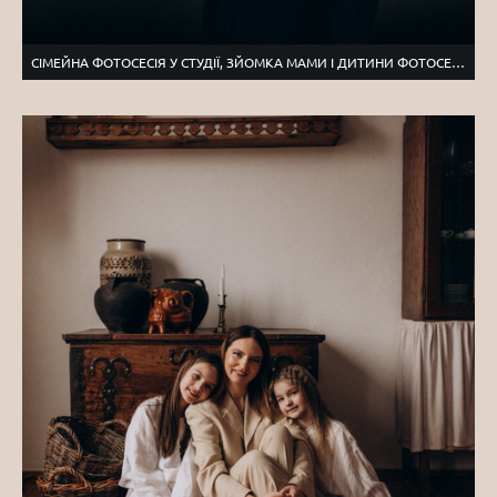
СІМЕЙНА ФОТОСЕСІЯ У СТУДІЇ, ЗЙОМКА МАМИ І ДИТИНИ ФОТОСЕСІЯ ТЕРНОПІЛЬ ЛЬВІВ